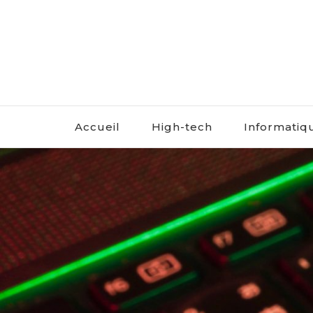
DigitalPixels
Accueil
High-tech
Informatiq