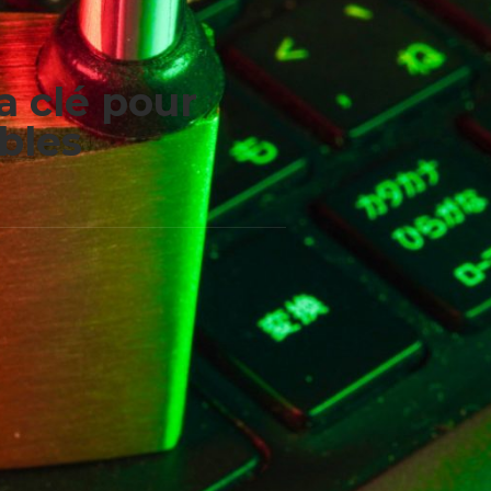
a clé pour
bles